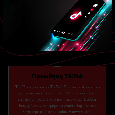
διαφήμιση με Video αλλά και εξειδικευμένο δίκτυο
που θα ακολουθεί το χρήστη η διαφήμιση του
site / eshop σας (remarketing).
Προώθηση TikTok
Το Εξατομικευμένο TikTok Training καλύπτει μια
γκάμα επαγγελματιών που θέλουν να πάνε την
επιχείρηση τους ένα βήμα παρακάτω! Στελέχη
Επιχειρήσεων σε τμήματα Marketing Τοπικές
Επιχειρήσεις Λιανεμπορίου Επαγγελματίες