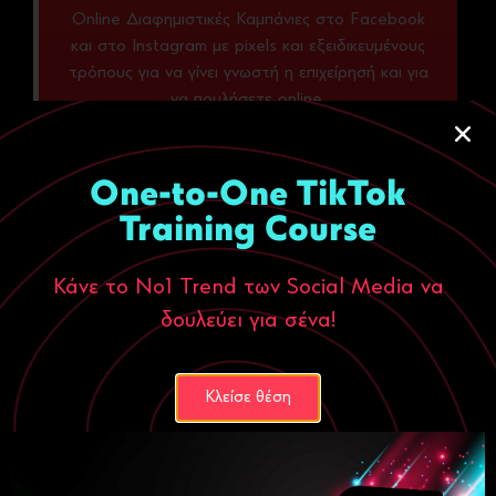
Οnline Διαφημιστικές Καμπάνιες στο Facebook
και στο Instagram με pixels και εξειδικευμένους
τρόπους για να γίνει γνωστή η επιχείρησή και για
να πουλήσετε online.
One-to-One TikTok
Training Course
Κάνε το Νο1 Trend των Social Media να
δουλεύει για σένα!
Google Ads
Κλείσε θέση
Online διαφημιστικές καμπάνιες στη Google με
λέξεις κλειδιά για να πετύχετε online πωλήσεις
(Search network), με banners σε σχετικά sites με
την επιχείρησή σας (Display network) και online