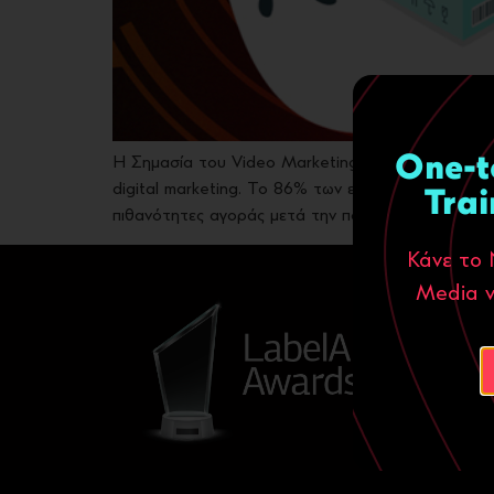
One-t
Η Σημασία του Video Marketing – Ήρθε για να Μείνε
digital marketing. Το 86% των επιχειρήσεων χρησι
Trai
πιθανότητες αγοράς μετά την παρακολούθηση. Οι 
Κάνε το 
Media ν