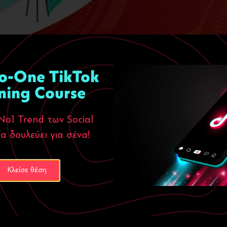
o-One TikTok
ι Το video marketing τα τελευταία χρόνια έχει καταφέρει να αποτ
μοποιεί βίντεο ως εργαλείο προώθησης, και το κοινό προτιμά να α
ning Course
αλγόριθμοι […]
Νο1 Trend των Social
α δουλεύει για σένα!
Κλείσε θέση