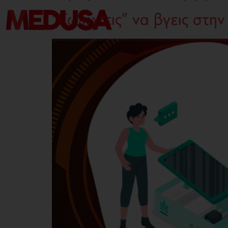
“Κωλώνεις” να βγεις στην