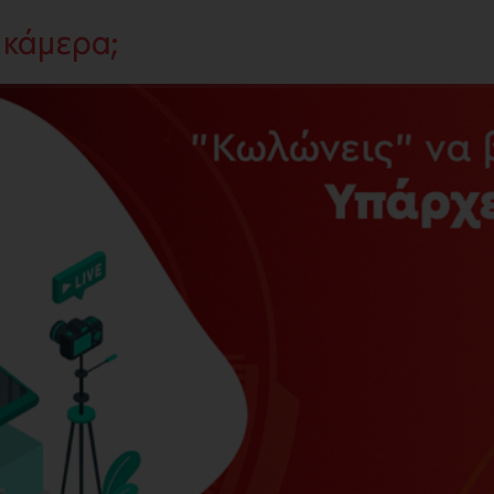
 κάμερα;