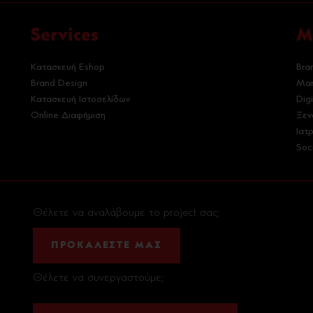
Services
M
Κατασκευή Eshop
Bra
Brand Design
Mar
Κατασκευή Ιστοσελίδων
Dig
Online Διαφήμιση
Ξεν
Ιατ
Soc
Θέλετε να αναλάβουμε το project σας;
ΠΡΟΚΑΛΕΣΤΕ ΜΑΣ
Θέλετε να συνεργαστούμε;