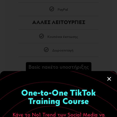
PayPal
ΑΛΛΕΣ ΛΕΙΤΟΥΡΓΙΕΣ
Κουπόνια έκπτωσης
Δωροεπιταγή
Basic πακέτο υποστήριξης
Ενδιαφέρομαι
One-to-One TikTok
Training Course
POPULAR
Basic
Κάνε το Νο1 Trend των Social Media να