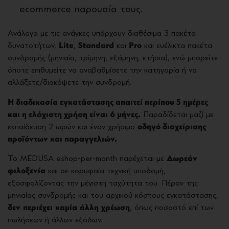
ecommerce παρουσία τους.
Ανάλογα με τις ανάγκες υπάρχουν διαθέσιμα 3 πακέτα
δυνατοτήτων,
Lite
,
Standard
και
Pro
και ευέλικτα πακέτα
συνδρομής (μηνιαία, τρίμηνη, εξάμηνη, ετήσια), ενώ μπορείτε
όποτε επιθυμείτε να αναβαθμίσετε την κατηγορία ή να
αλλάξετε/διακόψετε την συνδρομή.
Η διαδικασία εγκατάστασης απαιτεί περίπου 5 ημέρες
και η ελάχιστη χρήση είναι 6 μήνες.
Παραδίδεται μαζί με
εκπαίδευση 2 ωρών και έναν χρήσιμο
οδηγό διαχείρισης
προϊόντων και παραγγελιών.
Το MEDUSA eshop-per-month παρέχεται με
Δωρεάν
φιλοξενία
και σε κορυφαία τεχνική υποδομή,
εξασφαλίζοντας την μέγιστη ταχύτητα του. Πέραν της
μηνιαίας συνδρομής και του αρχικού κόστους εγκατάστασης,
δεν
περιέχει
καμία
άλλη
χρέωση
, όπως ποσοστό επί των
πωλήσεων ή άλλων εξόδων.