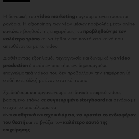
Η δυναμική του
video marketing
παγκόσμια αναπτύσσεται
ραγδαία. Η αξιοποίηση των νέων μέσων προβολής μέσω online
καναλιών βοηθούν τις επιχειρήσεις, να
προβληθούν με τον
καλύτερο τρόπο
και να έρθουν πιο κοντά στο κοινό που
απευθύνονται με το video.
Διαθέτοντας εξοπλισμό, τεχνογνωσία και δυναμικό για
video
production
διαφόρων απαιτήσεων, δημιουργούμε
επαγγελματικά videos που δεν προβάλλουν την επιχείρηση (ή
οτιδήποτε άλλο) με έναν στατικό τρόπο.
Σχεδιάζουμε και οργανώνουμε το ιδανικό εταιρικό video,
βασισμένο επάνω σε
συγκεκριμένο storyboard
και σενάριο με
στόχο το αποτέλεσμα να
είναι
αισθητικά
και
τεχνικά άρτιο
,
να κρατάει το ενδιαφέρον
του θεατή
και να βγάζει τον
καλύτερο εαυτό της
επιχείρησης
.