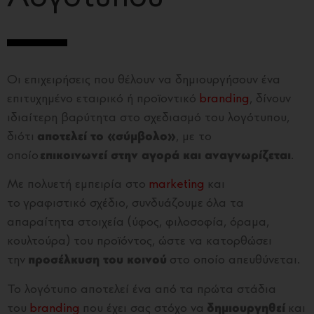
Οι επιχειρήσεις που θέλουν να δημιουργήσουν ένα
επιτυχημένο εταιρικό ή προϊοντικό
branding
, δίνουν
ιδιαίτερη βαρύτητα στο σχεδιασμό του λογότυπου,
διότι
αποτελεί το «σύμβολο»
, με το
οποίο
επικοινωνεί στην αγορά και αναγνωρίζεται
.
Με πολυετή εμπειρία στο
marketing
και
το γραφιστικό σχέδιο, συνδυάζουμε όλα τα
απαραίτητα στοιχεία (ύφος, φιλοσοφία, όραμα,
κουλτούρα) του προϊόντος, ώστε να κατορθώσει
την
προσέλκυση του κοινού
στο οποίο απευθύνεται.
Το λογότυπο αποτελεί ένα από τα πρώτα στάδια
του
branding
που έχει σας στόχο να
δημιουργηθεί
και