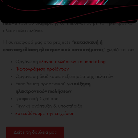
Δε
“σχεδιάζουμε απλά”
e-shops.
Συμμετέχουμε
στην
ιδέα,
κατευθύνουμε την επιχείριση
,
δημιουργούμε ένα
συνολικό
πλάνο
τρόπου διαχείρισης και επικοινωνίας με το “ηλεκτρονικό”
πλέον πελατολόγιο.
Η συνεισφορά μας στα projects “
κατασκευή ή
επανασχεδίαση ηλεκτρονικού καταστήματος
” χωρίζεται σε:
Οργάνωση
πλάνου πωλήσεων και marketing
Φωτογράφιση προϊόντων
Οργάνωση διαδικασιών εξυπηρέτησης πελατών
Εκπαίδευση προσωπικού για
αύξηση
ηλεκτρονικών πωλήσεων
Γραφιστική Σχεδίαση
Τεχνική ανάπτυξη & υποστήριξη
κατευθύνουμε την επιχείριση
Δείτε τη δουλειά μας