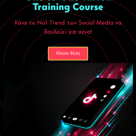
Training Course
Κάνε το Νο1 Trend των Social Media να
δουλεύει για σένα!
Κλείσε θέση
Κατασκευή
e-shop
Το “στήσιμο” ενός e-shop για εμάς
δεν είναι η μεταφορά της
αποθήκης της επιχείρησης στο internet
με δυνατότητα
αγοράς από τους επισκέπτες. Είναι μία νέα επιχείρηση που
χρειάζεται πολύπλευρη στήριξη και οργάνωση, για να έχει
επιτυχία.