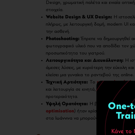
Design, χρωματική παλέτα και ενιαία οπτι
στοιχεία.
Website Design & UX Design:
Η ιστοσελί
πλήρως, με λειτουργική δομή, modern UI και
την ασθενή.
Photoshooting:
Έπρεπε να δημιουργηθεί α
φωτογραφικό υλικό που να αποδίδει τον χώρ
προσωπικότητα του γιατρού.
Λειτουργικότητα και Διευκόλυνση:
Η ισ
άμεσες λύσεις, με κυριότερη την εύκολη και
κλείσει μια γυναίκα το ραντεβού της online.
Τεχνική Αρτιότητα:
Το
responsive desig
και λειτουργία σε κινητά, tablets και υπολ
προτεραιότητα.
Υψηλή Ορατότητα:
Η βελτιστοποίηση για 
One-t
optimisation
) ήταν κρίσιμη, ώστε οι ασθε
Trai
στα Ιωάννινα να μπορούν να βρουν εύκολα 
Κάνε το 