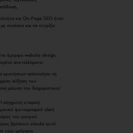
ρονες τεχνολογίες,
απόδοση.
ρτιότητα και On-Page SEO ήταν
με συνέπεια και να στηρίζει
 ένα όμορφο website design,
ριμένα αποτελέσματα:
α κρατήσεων απλοποίησε τη
 άμεση αύξηση των
νη μείωση του διαχειριστικού
 σύγχρονη εταιρική
λματικό φωτογραφικό υλικό
 κύρος του γιατρού.
τριες βρίσκουν εύκολα αυτό
ή τους γρήγορα.