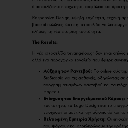
Η κατασκευή της ιστοσελίδας έγινε πάνω σε σύγχ
διασφαλίζοντας ταχύτητα, ασφάλεια και άριστη 
Responsive Design, υψηλή ταχύτητα, τεχνική α
βασικοί πυλώνες ώστε η ιστοσελίδα να λειτουργεί 
πλήρως τη νέα εταιρική ταυτότητα.
The Results:
Η νέα ιστοσελίδα tevangelou.gr δεν είναι απλώς
αλλά ένα παραγωγικό εργαλείο που έφερε συγκεκ
Αύξηση των Ραντεβού:
Το online σύστημ
διαδικασία για τις ασθενείς, οδηγώντας σε
προγραμματισμένων ραντεβού και ταυτόχρο
φόρτου.
Ενίσχυση του Επαγγελματικού Κύρους:
Η
ταυτότητα, το Logo Design και το επαγγε
ενίσχυσαν σημαντικά την αξιοπιστία και το
Βελτιωμένη Εμπειρία Χρήστη:
Οι επισκέπ
που ψάχνουν και ολοκληρώνουν την κράτησ