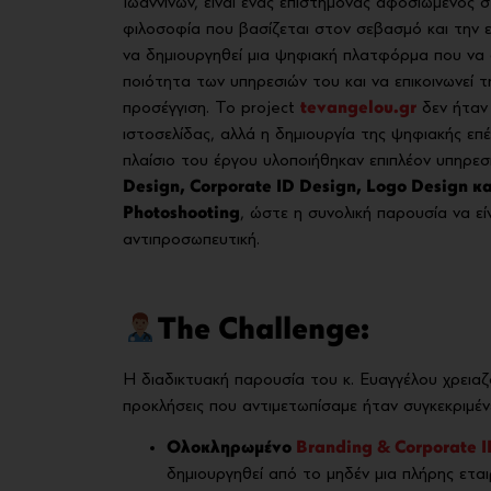
Ιωαννίνων, είναι ένας επιστήμονας αφοσιωμένος στ
φιλοσοφία που βασίζεται στον σεβασμό και την 
να δημιουργηθεί μια ψηφιακή πλατφόρμα που να 
ποιότητα των υπηρεσιών του και να επικοινωνεί 
προσέγγιση. Το project
tevangelou.gr
δεν ήταν
ιστοσελίδας, αλλά η δημιουργία της ψηφιακής επ
πλαίσιο του έργου υλοποιήθηκαν επιπλέον υπηρεσ
Design, Corporate ID Design, Logo Design κ
Photoshooting
, ώστε η συνολική παρουσία να είν
αντιπροσωπευτική.
The Challenge:
Η διαδικτυακή παρουσία του κ. Ευαγγέλου χρειαζό
προκλήσεις που αντιμετωπίσαμε ήταν συγκεκριμέν
Ολοκληρωμένο
Branding & Corporate I
δημιουργηθεί από το μηδέν μια πλήρης ετα