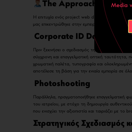
The Approach:
Media ν
Η επιτυχία ενός project web design βασίζεται σ
μας επικεντρώθηκε στην εμπειρία του τελικού χρ
Corporate ID Design & L
Πριν ξεκινήσει ο σχεδιασμός της ιστοσελίδας, δη
σύγχρονη και επαγγελματική οπτική ταυτότητα, π
χρωματική παλέτα, τυπογραφία και ολοκληρωμέν
αποτέλεσε τη βάση για την ενιαία εμπειρία σε όλο
Photoshooting
Παράλληλα, πραγματοποιήθηκε επαγγελματική φω
του ιατρείου, με στόχο τη δημιουργία αυθεντικο
που ενισχύει την αξιοπιστία και ταιριάζει με το br
Στρατηγικός Σχεδιασμός κ