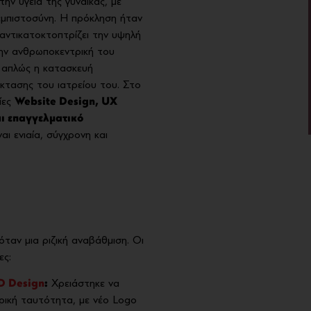
ην υγεία της γυναίκας, με
εμπιστοσύνη. Η πρόκληση ήταν
αντικατοκτοπτρίζει την υψηλή
την ανθρωποκεντρική του
 απλώς η κατασκευή
έκτασης του ιατρείου του. Στο
ίες
Website Design, UX
αι επαγγελματικό
αι ενιαία, σύγχρονη και
ταν μια ριζική αναβάθμιση. Οι
ες:
D Design
:
Χρειάστηκε να
ιρική ταυτότητα, με νέο Logo