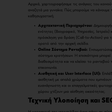
Αρχικά, χαρτογραφήσαμε τις ανάγκες του κοινού
αναζητά μια γυναίκα; Πώς μπορούμε να κάνουμε τ
καθησυχαστική;
Αρχιτεκτονική Περιεχομένου:
Δημιουργήσ
ενότητες (Βιογραφικό, Υπηρεσίες, Ιατρείο) κ
πρόσκληση για δράση (Call-to-Action) για 
ορατό από την αρχική σελίδα.
Online Σύστημα Ραντεβού:
Ενσωματώσαμε
σύστημα κρατήσεων. Η επισκέπτρια μπορεί με
διαθεσιμότητα και να κλείσει το ραντεβού 
επικοινωνία.
Αισθητική και User Interface (UI):
Επιλέξ
αισθητική με απαλά χρώματα που εμπνέουν 
ευανάγνωστη και οι επαγγελματικές φωτογρ
χώρου χτίζουν μια αίσθηση οικειότητας.
Τεχνική Υλοποίηση και SE