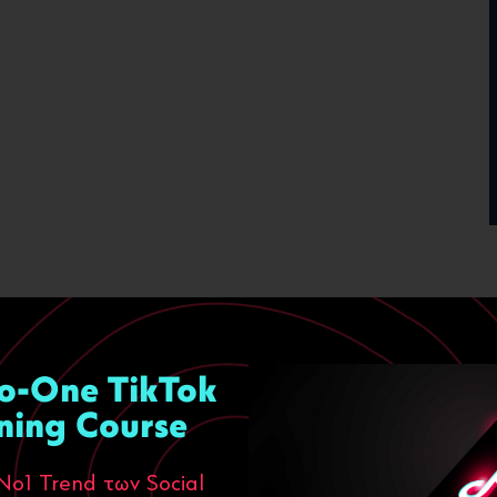
κών μορφών νομικών online personas από το εξωτερικό όπως και
o-One TikTok
υ θέλαμε να προσδώσουμε στην εικόνα της εταιρίας δεν είναι το 
ces. Καθορίστηκε το ιδανικό User Experience μέσα από την κατά
ning Course
πηκε σε Web Design. Έγιναν οι απαραίτητες προσαρμογές για κινητ
Νο1 Trend των Social