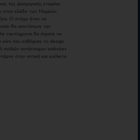
ας της Δικηγορικής εταιρίας
αι στον κλάδο των Νομικών
ήνα. Ο στόχο ήταν να
οποίο θα αποτύπωνε την
αλλά ταυτόχρονα θα έπρεπε να
ν κάτι που καθόρισε το design
τυλ πολλών αντίστοιχων websites
ντέρνο στην οπτική και ευέλικτο