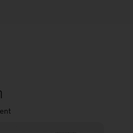
η
ent