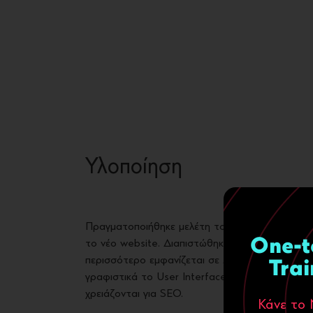
Υλοποίηση
Πραγματοποιήθηκε μελέτη του κλάδου και ιδανι
One-t
το νέο website. Διαπιστώθηκε πως το προφίλ πο
περισσότερο εμφανίζεται σε Motivational servi
Trai
γραφιστικά το User Interface το οποίο μετατρά
χρειάζονται για SEO.
Κάνε το 