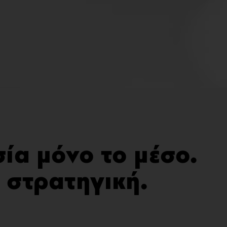
σία μόνο το μέσο.
η στρατηγική.