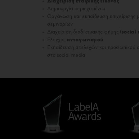
Διαχείριση εταιρικής εικόνας
Δημιουργία περιεχομένου
Οργάνωση και εκπαίδευση επιχείρισης
σεμιναρίων
Διαχείριση διαδικτυακής φήμης (
social
Έλεγχος
ανταγωνισμού
Εκπαίδευση στελεχών και προσωπικού σ
στα social media