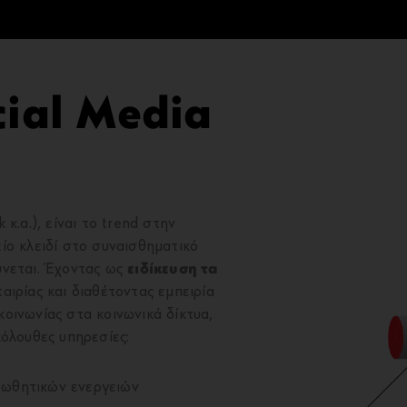
cial Media
κ.α.), είναι το trend στην
ίο κλειδί στο συναισθηματικό
ύνεται. Έχοντας ως
ειδίκευση τα
αιρίας και διαθέτοντας εμπειρία
κοινωνίας στα κοινωνικά δίκτυα,
όλουθες υπηρεσίες:
οωθητικών ενεργειών