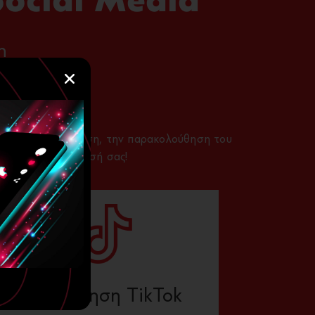
Social Media
n
σμό, την υλοποίηση, την παρακολούθηση του
για την επιχείρησή σας!
Προώθηση TikTok