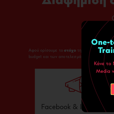
Διαφήμιση σ
One-t
Trai
Αφού ορίσουμε το
στόχο
της επιχείρησης σα
budget και των αποτελεσμάτων και τη βελτισ
Κάνε το 
Media ν
Facebook & Instagram