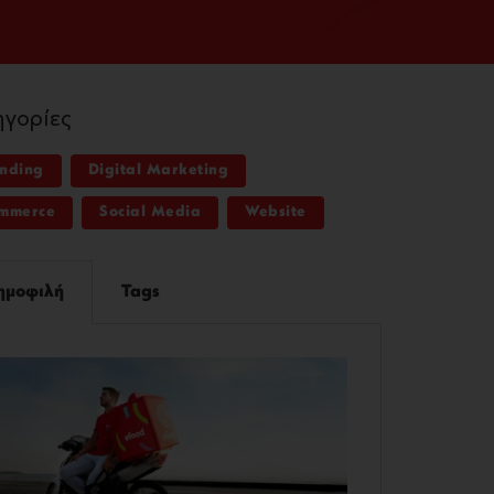
ηγορίες
nding
Digital Marketing
mmerce
Social Media
Website
ημοφιλή
Tags