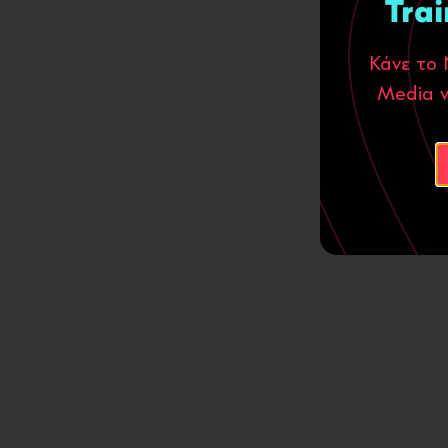
Trai
Κάνε το 
Media ν