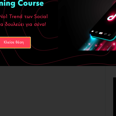
ning Course
Νο1 Trend των Social
α δουλεύει για σένα!
Κλείσε θέση