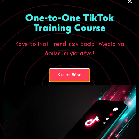
One-to-One TikTok
Training Course
Κάνε το Νο1 Trend των Social Media να
Digital Marketing
Ecommerce
δουλεύει για σένα!
Ο κόσμος αγοράζει εσένα, όχι αυτό που
πουλάς
23 Ιουνίου, 2026
Κλείσε θέση
Περισσότερα