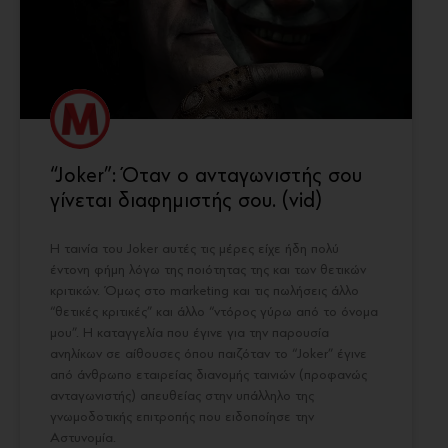
“Joker”: Όταν ο ανταγωνιστής σου
γίνεται διαφημιστής σου. (vid)
Η ταινία του Joker αυτές τις μέρες είχε ήδη πολύ
έντονη φήμη λόγω της ποιότητας της και των θετικών
κριτικών. Όμως στο marketing και τις πωλήσεις άλλο
“θετικές κριτικές” και άλλο “ντόρος γύρω από το όνομα
μου”. Η καταγγελία που έγινε για την παρουσία
ανηλίκων σε αίθουσες όπου παιζόταν το “Joker” έγινε
από άνθρωπο εταιρείας διανομής ταινιών (προφανώς
ανταγωνιστής) απευθείας στην υπάλληλο της
γνωμοδοτικής επιτροπής που ειδοποίησε την
Αστυνομία.