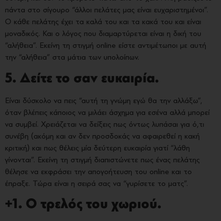
πάντα στο σίγουρο “άλλοι πελάτες μας είναι ευχαριστημένοι”.
Ο κάθε πελάτης έχει τα καλά του και τα κακά του και είναι
μοναδικός. Και ο λόγος που διαμαρτύρεται είναι η δική του
“αλήθεια”. Εκείνη τη στιγμή online είστε αντιμέτωποι με αυτή
την “αλήθεια” στα μάτια των υπολοίπων.
5. Δείτε το σαν ευκαιρία.
Είναι δύσκολο να πεις “αυτή τη γνώμη εγώ θα την αλλάξω”,
όταν βλέπεις κάποιος να μιλάει άσχημα για εσένα αλλά μπορεί
να συμβεί. Χρειάζεται να δείξεις πως όντως λυπάσαι για ό,τι
συνέβη (ακόμη και αν δεν προσδοκάς να αφαιρεθεί η κακή
κριτική) και πως θέλεις μία δεύτερη ευκαιρία γιατί “λάθη
γίνονται”. Εκείνη τη στιγμή διαπιστώνετε πως ένας πελάτης
θέλησε να εκφράσει την απογοήτευση του online και το
έπραξε. Τώρα είναι η σειρά σας να “γυρίσετε το ματς”.
+1. Ο τρελός του χωριού.