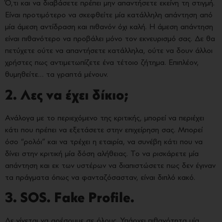
Ό,τι και να διαβάσετε πρέπει μην απαντήσετε εκείνη τη στιγμή.
Είναι προτιμότερο να σκεφθείτε μία κατάλληλη απάντηση από
μία άμεση αντίδραση και πιθανόν όχι καλή. Η άμεση απάντηση
είναι πιθανότερο να προβάλει μόνο τον εκνευρισμό σας. Δε θα
πετύχετε ούτε να απαντήσετε κατάλληλα, ούτε να δουν άλλοι
χρήστες πως αντιμετωπίζετε ένα τέτοιο ζήτημα. Επιπλέον,
θυμηθείτε… τα γραπτά μένουν.
2. Λες να έχει δίκιο;
Ανάλογα με το περιεχόμενο της κριτικής, μπορεί να περιέχει
κάτι που πρέπει να εξετάσετε στην επιχείρηση σας. Μπορεί
όσο “ρολόι” και να τρέχει η εταιρία, να συνέβη κάτι που να
δίνει στην κριτική μία δόση αλήθειας. Το να ρισκάρετε μία
απάντηση και εκ των υστέρων να διαπιστώσετε πως δεν έγιναν
τα πράγματα όπως να φανταζόσασταν, είναι διπλό κακό.
3. SOS. Fake Profile.
Δε γίνεται να αρέσουμε σε όλους. Υπάρχει πιθανότητα μία