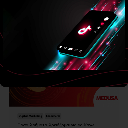
Branding
Digital Marketing
Ecommerce
Social Media
Website
Δημοφιλή
Digital Marketing
Ecommerce
Πόσα Χρήματα Χρειάζομαι για να Κάνω