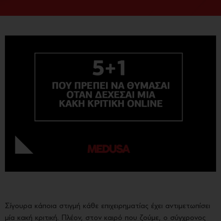
Σίγουρα κάποια στιγμή κάθε επιχειρηματίας έχει αντιμετωπίσει
μία κακή κριτική. Πλέον, στον καιρό που ζούμε, ο σύγχρονος