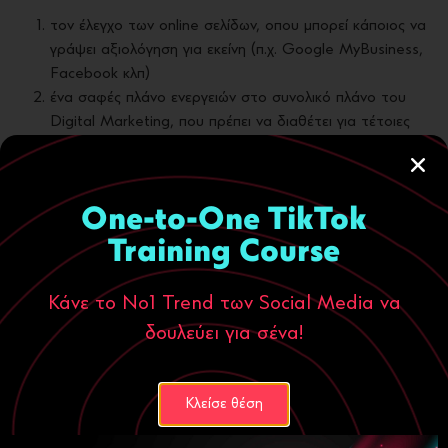
τον έλεγχο των online σελίδων, oπου μπορεί κάποιος να
γράψει αξιολόγηση για εκείνη (π.χ. Google MyBusiness,
Facebook κλπ)
ένα σαφές πλάνο ενεργειών στο συνολικό πλάνο του
Digital Marketing, που πρέπει να διαθέτει για τέτοιες
περιπτώσεις, ώστε να μπορεί να τις αντιμετωπίζει για τη
διατήρηση της καλής φήμης της.
Θέλετε να φτιάξετε το δικό σας;
Ελάτε να δούμε μαζί
τον
One-to-One TikTok
τρόπο.
Training Course
digital marketing
,
Facebook
,
Google maps
,
review
,
social
media
,
trip advisor
,
διαχείριση φήμης
,
καταναλωτης
,
κριτικη
,
Κάνε το Νο1 Trend των Social Media να
φημη
δουλεύει για σένα!
3 Ιουλίου, 2019
Κλείσε θέση
Κατηγορίες