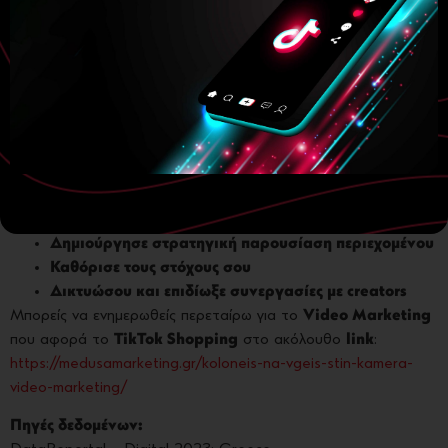
Ακολουθούν
5 απαραίτητα βήματα προετοιμασίας:
Χτίσε την παρουσία σου στο TikTok από τώρα
Ενημερώσου σωστά για τις δυνατότητες που
προσφέρει το TikTok
Δημιούργησε στρατηγική παρουσίαση περιεχομένου
Καθόρισε τους στόχους σου
Δικτυώσου και επιδίωξε συνεργασίες με creators
Μπορείς να ενημερωθείς περεταίρω για το
Video Marketing
που αφορά το
TikTok Shopping
στο ακόλουθο
link
:
https://medusamarketing.gr/koloneis-na-vgeis-stin-kamera-
video-marketing/
Πηγές δεδομένων: