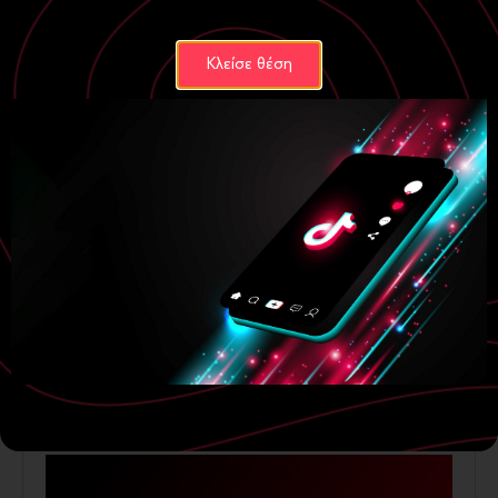
Κλείσε θέση
Digital Marketing
Ecommerce
Ο κόσμος αγοράζει εσένα, όχι αυτό που
πουλάς
23 Ιουνίου, 2026
Περισσότερα