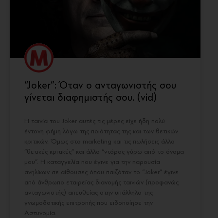
“Joker”: Όταν ο ανταγωνιστής σου
γίνεται διαφημιστής σου. (vid)
Η ταινία του Joker αυτές τις μέρες είχε ήδη πολύ
έντονη φήμη λόγω της ποιότητας της και των θετικών
κριτικών. Όμως στο marketing και τις πωλήσεις άλλο
“θετικές κριτικές” και άλλο “ντόρος γύρω από το όνομα
μου”. Η καταγγελία που έγινε για την παρουσία
ανηλίκων σε αίθουσες όπου παιζόταν το “Joker” έγινε
από άνθρωπο εταιρείας διανομής ταινιών (προφανώς
ανταγωνιστής) απευθείας στην υπάλληλο της
γνωμοδοτικής επιτροπής που ειδοποίησε την
Αστυνομία.