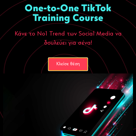
One-to-One TikTok
Training Course
Κάνε το Νο1 Trend των Social Media να
δουλεύει για σένα!
Digital Marketing
Ecommerce
Πώς βγάζεις χρήματα από τους Χάρτες;
15 Οκτωβρίου, 2025
Κλείσε θέση
Περισσότερα