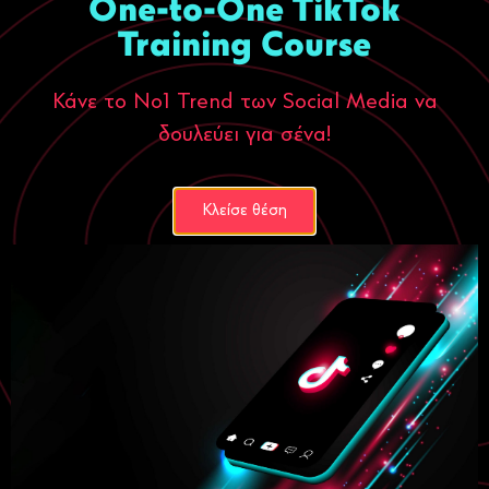
One-to-One TikTok
Digital Marketing
Ecommerce
Training Course
Ο κόσμος αγοράζει εσένα, όχι αυτό που
πουλάς
Κάνε το Νο1 Trend των Social Media να
23 Ιουνίου, 2026
δουλεύει για σένα!
Περισσότερα
Κλείσε θέση