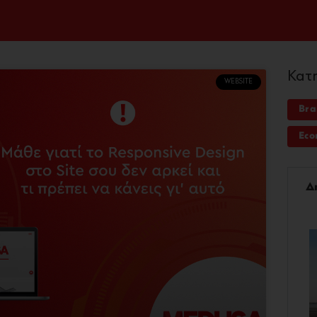
Κατ
WEBSITE
Bra
Eco
Δ