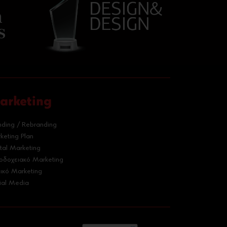
arketing
nding / Rebranding
keting Plan
ital Marketing
οδοχειακό Marketing
ρικό Marketing
ial Media