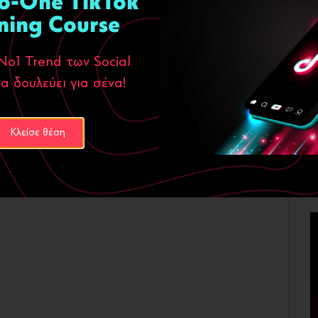
o-One TikTok
ning Course
Νο1 Trend των Social
α δουλεύει για σένα!
Κλείσε θέση