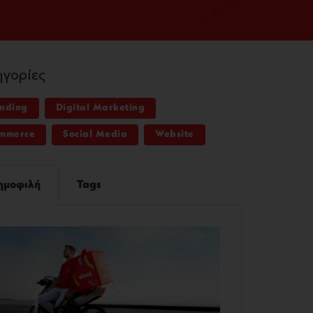
ηγορίες
nding
Digital Marketing
mmerce
Social Media
Website
ημοφιλή
Tags