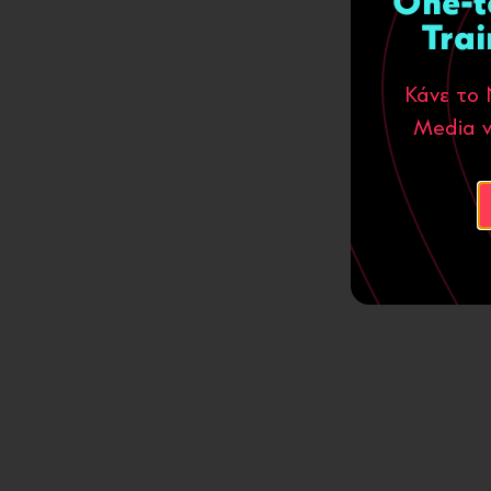
One-t
Trai
Κάνε το 
Media ν