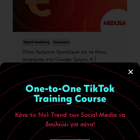
Digital Marketing
Ecommerce
Πόσα Χρήματα Χρειάζομαι για να Κάνω
Διαφήμιση στη Google; (μέρος Α΄)
18 Οκτωβρίου, 2024
Περισσότερα
One-to-One TikTok
Training Course
Κάνε το Νο1 Trend των Social Media να
δουλεύει για σένα!