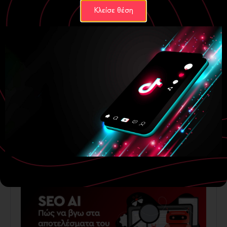
Κλείσε θέση
Digital Marketing
Ecommerce
Ο κόσμος αγοράζει εσένα, όχι αυτό που
πουλάς
23 Ιουνίου, 2026
Περισσότερα