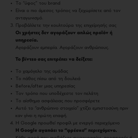
Το “ύφος” του brand
Είναι ο πιο άμεσος τρόπος να ξεχωρίσετε από τον
ανταγωνισμό.
Προβάλλετε την κουλτούρα της επιχείρησής σας
Οι χρήστες δεν αγοράζουν απλώς προϊόν ή
υπηρεσία.
Αγοράζουν εμπειρία. Αγοράζουν ανθρώπους.
Το βίντεο σας επιτρέπει να δείξετε:
Το χαμόγελο της ομάδας
Το πάθος πίσω από τη δουλειά
Before/after μιας υπηρεσίας
Τον τρόπο που υποδέχεστε τον πελάτη
Το αίσθημα ασφάλειας που προσφέρετε
Αυτό το “ανθρώπινο στοιχείο” χτίζει εμπιστοσύνη πριν
καν γίνει η πρώτη επαφή.
Η Google προωθεί προφίλ με ενεργό περιεχόμενο
Η Google αγαπάει το “φρέσκο” περιεχόμενο.
Κάθε φορά που ανεβάζετε φωτογραφίες, προσφορές ή